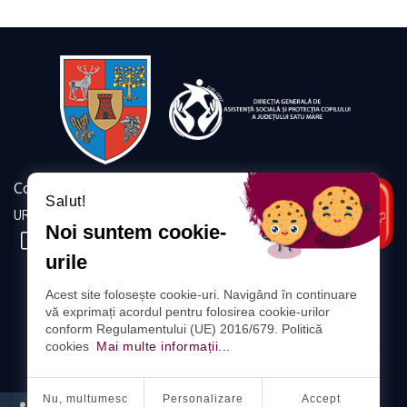
Contact
Salut!
URMĂRIȚI-NE
Noi suntem cookie-
urile
DIRECȚIA GENERALĂ DE
Acest site folosește cookie-uri. Navigând în continuare
ASISTENȚĂ SOCIALĂ ȘI PROTECȚIA COPILULUI
vă exprimați acordul pentru folosirea cookie-urilor
A JUDEȚULUI SATU MARE
conform Regulamentului (UE) 2016/679. Politică
cookies
Mai multe informații...
ADRESA: SATU MARE, STR. CORVINILOR, NR. 18, COD POSTAL
440080
Nu, multumesc
Personalizare
Accept
PROTECȚIA DATELOR CU CARACTER PERSONAL