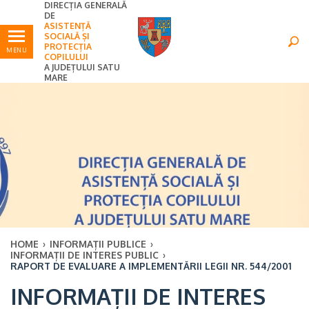
DIRECȚIA GENERALĂ
Ultimele
Oricând
DE
ASISTENȚĂ
SOCIALĂ ȘI
PROTECȚIA
MENU
COPILULUI
A JUDEȚULUI SATU
MARE
HOME
›
INFORMAȚII PUBLICE
›
INFORMAȚII DE INTERES PUBLIC
›
RAPORT DE EVALUARE A IMPLEMENTĂRII LEGII NR. 544/2001
×
INFORMAȚII DE INTERES
Ultimele
Oricând