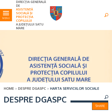
DIRECȚIA GENERALĂ
Ultimele
Oricând
DE
ASISTENȚĂ
SOCIALĂ ȘI
PROTECȚIA
MENU
COPILULUI
A JUDEȚULUI SATU
MARE
HOME
›
DESPRE DGASPC
›
HARTA SERVICIILOR SOCIALE
×
DESPRE DGASPC
Ultimele
Oricând
SHARE