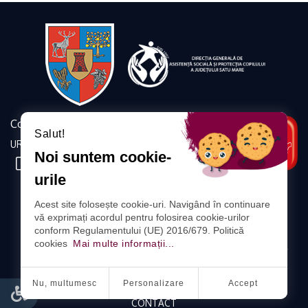
Contact
Salut!
URMĂRIȚI-NE
Noi suntem cookie-
urile
DIRECȚIA GENERALĂ DE
Acest site folosește cookie-uri. Navigând în continuare
ASISTENȚĂ SOCIALĂ ȘI PROTECȚIA COPILULUI
vă exprimați acordul pentru folosirea cookie-urilor
A JUDEȚULUI SATU MARE
conform Regulamentului (UE) 2016/679. Politică
cookies
Mai multe informații...
ADRESA: SATU MARE, STR. CORVINILOR, NR. 18, COD POSTAL
440080
Nu, multumesc
Personalizare
Accept
PROTECȚIA DATELOR CU CARACTER PERSONAL
CONTACT