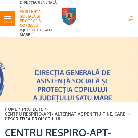
DIRECȚIA GENERALĂ
Ultimele
Oricând
DE
ASISTENȚĂ
SOCIALĂ ȘI
PROTECȚIA
MENU
COPILULUI
A JUDEȚULUI SATU
MARE
HOME
›
PROIECTE
›
CENTRU RESPIRO-APT- ALTERNATIVE PENTRU TINE, CAREI
›
DESCRIEREA PROIECTULUI
×
CENTRU RESPIRO-APT-
Ultimele
Oricând