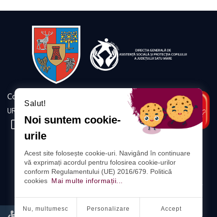
Contact
Salut!
URMĂRIȚI-NE
Noi suntem cookie-
urile
DIRECȚIA GENERALĂ DE
Acest site folosește cookie-uri. Navigând în continuare
ASISTENȚĂ SOCIALĂ ȘI PROTECȚIA COPILULUI
vă exprimați acordul pentru folosirea cookie-urilor
A JUDEȚULUI SATU MARE
conform Regulamentului (UE) 2016/679. Politică
cookies
Mai multe informații...
ADRESA: SATU MARE, STR. CORVINILOR, NR. 18, COD POSTAL
440080
Nu, multumesc
Personalizare
Accept
PROTECȚIA DATELOR CU CARACTER PERSONAL