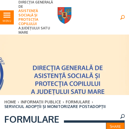
DIRECȚIA GENERALĂ
Ultimele
Oricând
DE
ASISTENȚĂ
SOCIALĂ ȘI
PROTECȚIA
MENU
COPILULUI
A JUDEȚULUI SATU
MARE
HOME
›
INFORMAȚII PUBLICE
›
FORMULARE
›
SERVICIUL ADOPȚII ȘI MONITORIZARE POSTADOPȚII
×
FORMULARE
Ultimele
Oricând
SHARE