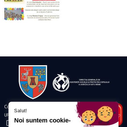
Contact
Salut!
URMĂRIȚI-NE
Noi suntem cookie-