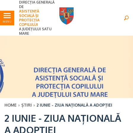
DIRECȚIA GENERALĂ
Ultimele
Oricând
DE
ASISTENȚĂ
SOCIALĂ ȘI
PROTECȚIA
MENU
COPILULUI
A JUDEȚULUI SATU
MARE
HOME
›
ȘTIRI
›
2 IUNIE - ZIUA NAȚIONALĂ A ADOPȚIEI
2 IUNIE - ZIUA NAȚIONALĂ
A ADOPȚIEI