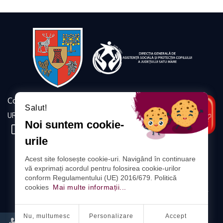
Contact
Salut!
URMĂRIȚI-NE
Noi suntem cookie-
urile
DIRECȚIA GENERALĂ DE
Acest site folosește cookie-uri. Navigând în continuare
ASISTENȚĂ SOCIALĂ ȘI PROTECȚIA COPILULUI
vă exprimați acordul pentru folosirea cookie-urilor
A JUDEȚULUI SATU MARE
conform Regulamentului (UE) 2016/679. Politică
cookies
Mai multe informații...
ADRESA: SATU MARE, STR. CORVINILOR, NR. 18, COD POSTAL
440080
Nu, multumesc
Personalizare
Accept
PROTECȚIA DATELOR CU CARACTER PERSONAL