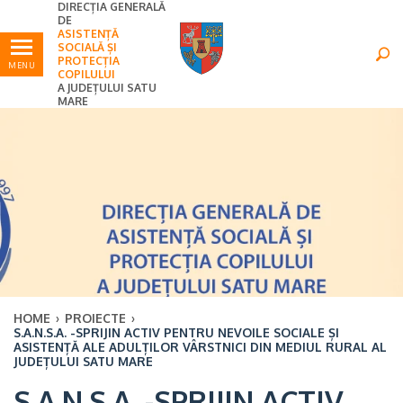
DIRECȚIA GENERALĂ
Ultimele
Oricând
DE
ASISTENȚĂ
SOCIALĂ ȘI
PROTECȚIA
MENU
COPILULUI
A JUDEȚULUI SATU
MARE
HOME
›
PROIECTE
›
S.A.N.S.A. -SPRIJIN ACTIV PENTRU NEVOILE SOCIALE ȘI
ASISTENȚĂ ALE ADULȚILOR VÂRSTNICI DIN MEDIUL RURAL AL
JUDEȚULUI SATU MARE
×
S.A.N.S.A. -SPRIJIN ACTIV
Ultimele
Oricând