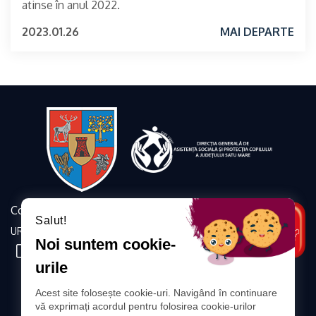
atinse în anul 2022.
2023.01.26
MAI DEPARTE
Contact
Salut!
URMĂRIȚI-NE
Noi suntem cookie-
urile
DIRECȚIA GENERALĂ DE
Acest site folosește cookie-uri. Navigând în continuare
ASISTENȚĂ SOCIALĂ ȘI PROTECȚIA COPILULUI
vă exprimați acordul pentru folosirea cookie-urilor