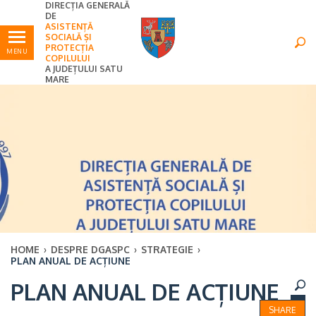
DIRECȚIA GENERALĂ
Ultimele
Oricând
DE
ASISTENȚĂ
SOCIALĂ ȘI
PROTECȚIA
MENU
COPILULUI
A JUDEȚULUI SATU
MARE
HOME
›
DESPRE DGASPC
›
STRATEGIE
›
PLAN ANUAL DE ACȚIUNE
×
PLAN ANUAL DE ACȚIUNE
Ultimele
Oricând
SHARE