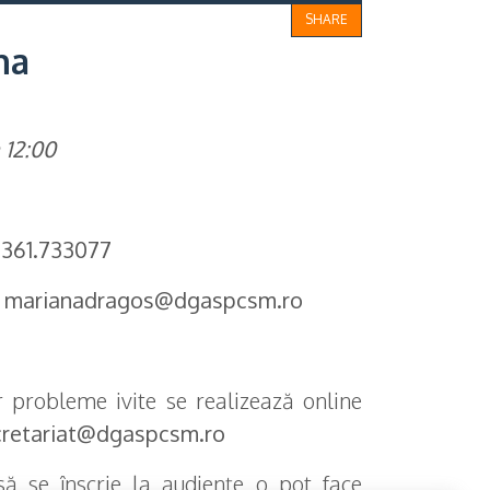
SHARE
na
a 12:00
0361.733077
:
marianadragos@dgaspcsm.ro
 probleme ivite se realizează online
cretariat@dgaspcsm.ro
să se înscrie la audiențe o pot face