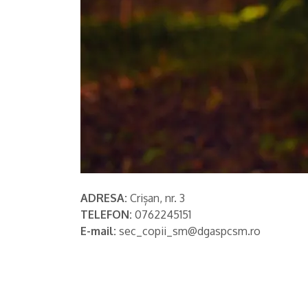
ADRESA:
Crișan, nr. 3
TELEFON:
0762245151
E-mail:
sec_copii_sm@dgaspcsm.ro