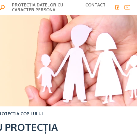
PROTECȚIA DATELOR CU
CONTACT
CARACTER PERSONAL
ROTECȚIA COPILULUI
U PROTECȚIA