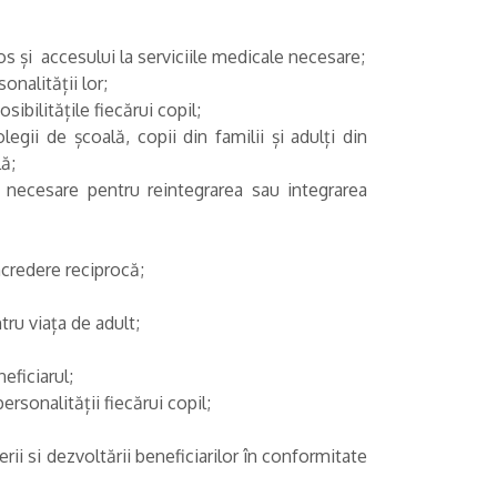
os și accesului la serviciile medicale necesare;
onalității lor;
sibilitățile fiecărui copil;
egii de școală, copii din familii și adulți din
ă;
i necesare pentru reintegrarea sau integrarea
încredere reciprocă;
tru viața de adult;
eficiarul;
sonalității fiecărui copil;
ii si dezvoltării beneficiarilor în conformitate