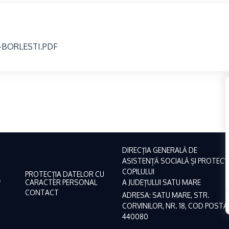
-BORLESTI.PDF
DIRECȚIA GENERALĂ DE
ASISTENȚĂ SOCIALĂ ȘI PROTECȚ
COPILULUI
PROTECȚIA DATELOR CU
CARACTER PERSONAL
A JUDEȚULUI SATU MARE
CONTACT
ADRESA: SATU MARE, STR.
CORVINILOR, NR. 18, COD POSTA
440080