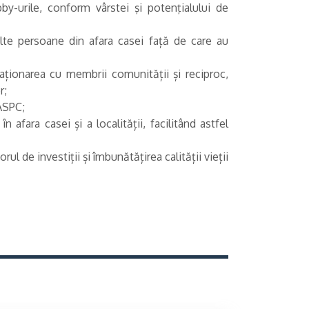
bby-urile, conform vârstei şi potenţialului de
 alte persoane din afara casei față de care au
laționarea cu membrii comunității și reciproc,
r;
GASPC;
 afara casei și a localității, facilitând astfel
ul de investiții și îmbunătățirea calității vieții