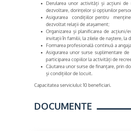
Derularea unor activități și acțiuni de
dezvoltare, dorinţelor şi opţiunilor pers
Asigurarea condițiilor pentru menținerea
dezvoltat relații de atașament;
Organizarea și planificarea de acțiuni/e
invitații în familii, la zilele de naștere, l
Formarea profesională continuă a angajaț
Asigurarea unor surse suplimentare de fina
participarea copiilor la activități de recre
Căutarea unor surse de finanțare, prin dona
și condițiilor de locuit.
Capacitatea serviciului: 10 beneficiari.
DOCUMENTE