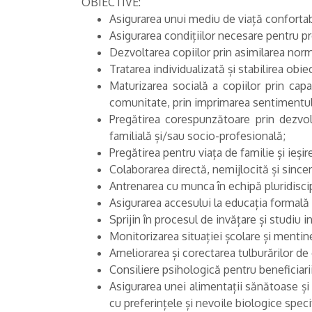
OBIECTIVE:
Asigurarea unui mediu de viață confortabil
Asigurarea condițiilor necesare pentru pr
Dezvoltarea copiilor prin asimilarea norme
Tratarea individualizată și stabilirea obiec
Maturizarea socială a copiilor prin capac
comunitate, prin imprimarea sentimentul
Pregătirea corespunzătoare prin dezvol
familială și/sau socio-profesi
Pregătirea pentru viața de familie și ieșir
Colaborarea directă, nemijlocită și sinceră
Antrenarea cu munca în echipă pluridiscipl
Asigurarea accesului la educația formală d
Sprijin în procesul de invățare și studiu i
Monitorizarea situației școlare și mentiner
Ameliorarea și corectarea tulburărilor de
Consiliere psihologică pentru beneficia
Asigurarea unei alimentații sănătoase și e
cu preferințele și nevoile biologice specif