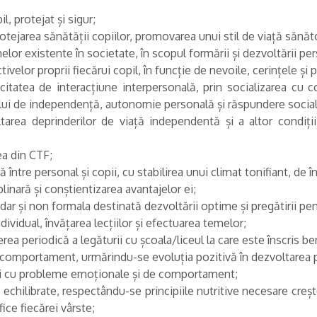
, protejat și sigur;
otejarea sănătății copiilor, promovarea unui stil de viață sănăt
lor existente în societate, în scopul formării și dezvoltării pers
tivelor proprii fiecărui copil, în funcție de nevoile, cerințele și po
itatea de interacțiune interpersonală, prin socializarea cu col
ui de independență, autonomie personală și răspundere social
tarea deprinderilor de viață independentă și a altor condiți
onală;
ea din CTF;
 între personal și copii, cu stabilirea unui climat tonifiant, de 
inară și conștientizarea avantajelor ei;
ar și non formala destinată dezvoltării optime și pregătirii pen
ndividual, învățarea lecțiilor și efectuarea temelor;
ea periodică a legăturii cu școala/liceul la care este înscris ben
 comportament, urmărindu-se evoluția pozitivă în dezvoltarea per
rii cu probleme emoționale și de comportament;
chilibrate, respectându-se principiile nutritive necesare creșter
ice fiecărei vârste;