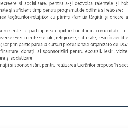
 recreere și socializare, pentru a-şi dezvolta talentele şi ho
onale și suficient timp pentru programul de odihnă si relaxare;
 legăturilor/relațiilor cu părinții/familia lărgită și oricare
venimente cu participarea copiilor/tinerilor în comunitate, re
a diverse evenimente sociale, religioase, culturale, ieșiri în aer libe
ilor prin participarea la cursuri profesionale organizate de D
nțare, donații si sponsorizări pentru excursii, ieșiri, vizite în
ere și socializare;
ții și sponsorizări, pentru realizarea lucrărilor propuse în sector